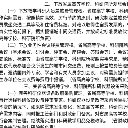
二、下放省属高等学校、科研院所差旅会
（一）下放教学科研人员差旅费管理权。省属高等学校、科
作实际需要，按照精简高效、厉行节约的原则，研究制定差旅费
员乘坐交通工具等级和住宿费标准。对难以取得住宿费发票的，
真实性的前提下，据实报销城市间交通费，并按规定标准发放伙
高等学校、科研院所负责）
（二）下放业务性会议经费管理权。省属高等学校、科研院
会议（学术会议、研讨会、评审会、座谈会、答辩会等），会议
支范围、标准等，由省属高等学校、科研院所按照实事求是、精
会议代表参加会议所发生的城市间交通费，原则上按差旅费管理
要，邀请国内外专家、学者和有关人员参加会议，对确需负担的
主办单位在会议费等费用中报销。（省属高等学校、科研院所负
三、完善省属高等学校、科研院所科研仪器设备采
（一）完善科研仪器设备政府采购管理。省属高等学校、科
自行选择科研仪器设备评审专家。科研仪器设备政府采购预算执
不变的情况下，如采购需求发生变化，省属高等学校、科研院所
算需求内容，同时报主管部门和财政部门备案。对省属高等学校
行备案制管理。继续落实进口科研教学用品免税政策。（省财政
属高等学校和科研院所负责）