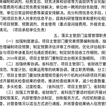
算编制和调剂、经费支出、财务决算和验收等方面提供专业化服
所需费用可通过劳务费安排解决；单位统一聘用的财务助理，所
用、单位日常运转经费等渠道安排解决。充分利用信息化手段，
门和项目负责人共享的信息平台，提高科研管理效率和便利化程
开项目预算、预算调剂、资金使用（重点是间接费用、外拨资金
情况。（项目承担单位负责）
五、落实主管部门监督管理职
（一）加强制度建设。项目主管部门要完善预算编制指南，
合理编制项目预算；制定预算评估评审工作细则，优化评估程序
全与项目申请者及时沟通反馈机制；制定财务验收工作细则，规
查。
2016
年底前，项目主管部门要制定出台相关实施细则。（项
（二）加强统筹协调。省科技厅、项目主管部门、省财政厅
规范、年度计划、结果运用等的统筹协调，建立职责明确、分工
厅、项目主管部门要加快清理规范委托中介机构对科研项目开展
经开展相关检查结果的使用，推进检查结果共享，减少检查数量
查、多头检查、过度检查。（省科技厅、项目主管部门、省财政
（三）加强工作督查。省财政厅、省科技厅要适时组织开展
理权限落实、内部管理办法制定、创新服务方式、内控机制建设
查，对督查情况以适当方式进行通报，并将督查结果纳入信用管