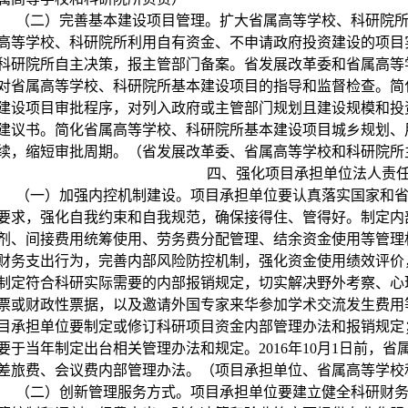
（二）完善基本建设项目管理。扩大省属高等学校、科研院
高等学校、科研院所利用自有资金、不申请政府投资建设的项目
科研院所自主决策，报主管部门备案。省发展改革委和省属高等
对省属高等学校、科研院所基本建设项目的指导和监督检查。简
建设项目审批程序，对列入政府或主管部门规划且建设规模和投
建议书。简化省属高等学校、科研院所基本建设项目城乡规划、
续，缩短审批周期。（省发展改革委、省属高等学校和科研院所
四、强化项目承担单位法人责
（一）加强内控机制建设。项目承担单位要认真落实国家和
要求，强化自我约束和自我规范，确保接得住、管得好。制定内
剂、间接费用统筹使用、劳务费分配管理、结余资金使用等管理
财务支出行为，完善内部风险防控机制，强化资金使用绩效评价
制定符合科研实际需要的内部报销规定，切实解决野外考察、心
票或财政性票据，以及邀请外国专家来华参加学术交流发生费用
目承担单位要制定或修订科研项目资金内部管理办法和报销规定
要于当年制定出台相关管理办法和规定。
2016
年
10
月
1
日前，省
差旅费、会议费内部管理办法。（项目承担单位、省属高等学校
（二）创新管理服务方式。项目承担单位要建立健全科研财