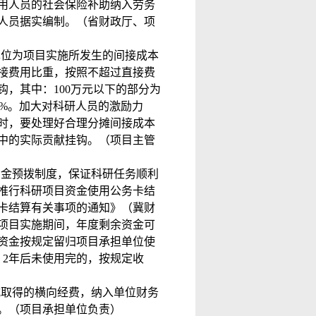
用人员的社会保险补助纳入劳务
人员据实编制。（省财政厅、项
单位为项目实施所发生的间接成本
接费用比重，按照不超过直接费
钩，其中：
100
万元以下的部分为
3%
。加大对科研人员的激励力
时，要处理好合理分摊间接成本
中的实际贡献挂钩。（项目主管
资金预拨制度，保证科研任务顺利
推行科研项目资金使用公务卡结
卡结算有关事项的通知》（冀财
项目实施期间，年度剩余资金可
资金按规定留归项目承担单位使
；
2
年后未使用完的，按规定收
式取得的横向经费，纳入单位财务
。（项目承担单位负责）