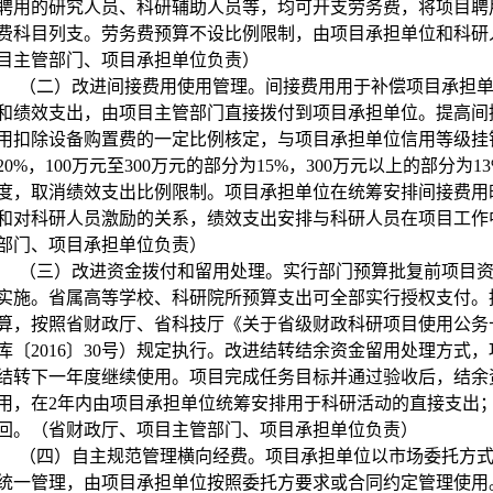
聘用的研究人员、科研辅助人员等，均可开支劳务费，将项目聘
费科目列支。劳务费预算不设比例限制，由项目承担单位和科研
目主管部门、项目承担单位负责）
（二）改进间接费用使用管理。间接费用用于补偿项目承担
和绩效支出，由项目主管部门直接拨付到项目承担单位。提高间
用扣除设备购置费的一定比例核定，与项目承担单位信用等级挂
20%
，
100
万元至
300
万元的部分为
15%
，
300
万元以上的部分为
1
度，取消绩效支出比例限制。项目承担单位在统筹安排间接费用
和对科研人员激励的关系，绩效支出安排与科研人员在项目工作
部门、项目承担单位负责）
（三）改进资金拨付和留用处理。实行部门预算批复前项目
实施。省属高等学校、科研院所预算支出可全部实行授权支付。
算，按照省财政厅、省科技厅《关于省级财政科研项目使用公务
库〔
2016
〕
30
号）规定执行。改进结转结余资金留用处理方式，
结转下一年度继续使用。项目完成任务目标并通过验收后，结余
用，在
2
年内由项目承担单位统筹安排用于科研活动的直接支出
回。（省财政厅、项目主管部门、项目承担单位负责）
（四）自主规范管理横向经费。项目承担单位以市场委托方
统一管理，由项目承担单位按照委托方要求或合同约定管理使用