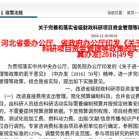
政策法规
当前位置：
首页
>>
关于完善和落实省级财政科研项目资金管理等
2016-12-30 09:01
河北省委办公厅、省政府办公厅印发《关
科研项目资金管理等政策的实
冀办发
[2016]49
号
为贯彻落实中共中央办公厅、国务院办公厅印发的《关于进
理等政策的若干意见》（中办发〔
2016
〕
50
号）精神，进一步完
管理等政策，结合我省实际，提出如下实施意见。
一、改进省级财政科研项目资金
（一）改进直接费用支出管理。简化预算编制科目，合并会议
目，由科研人员结合科研活动实际需要编制预算并按规定统筹安
的，不需要提供预算测算依据。下放预算调剂权限，项目经费预
费、测试化验加工费、燃料动力费、出版
/
文献
/
信息传播
/
知识产
位自行调剂。专家咨询费标准由项目承担单位自行确定，参照国
家规定标准的
125%
。调整劳务费开支范围，参与项目研究的研