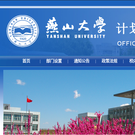
首页
部门设置
通知公告
政策法规
校
|
|
|
|