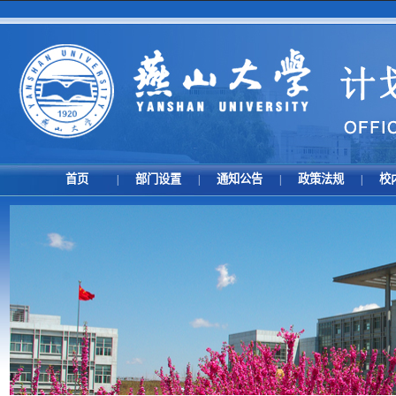
首页
部门设置
通知公告
政策法规
校
|
|
|
|