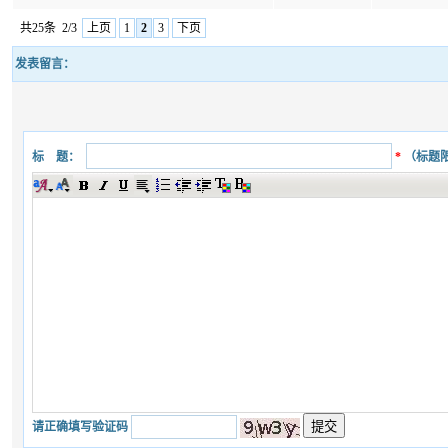
共25条
2/3
上页
1
2
3
下页
发表留言：
标 题：
*
（标题
请正确填写验证码