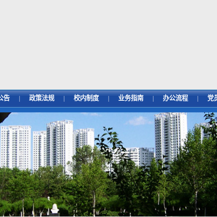
公告
政策法规
校内制度
业务指南
办公流程
党
|
|
|
|
|