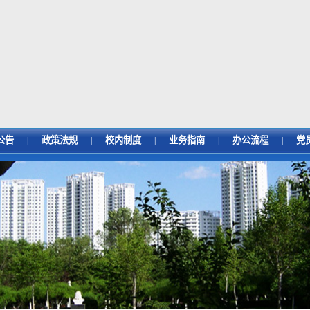
公告
政策法规
校内制度
业务指南
办公流程
党
|
|
|
|
|