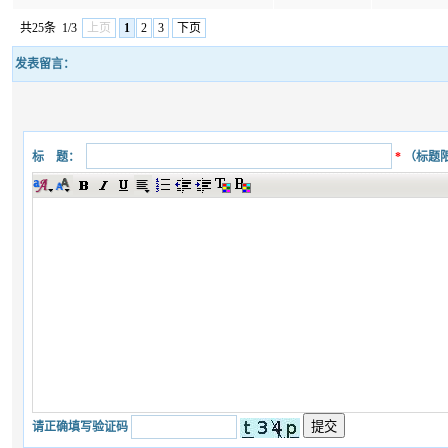
共25条
1/3
上页
1
2
3
下页
发表留言：
标 题：
*
（标题
请正确填写验证码