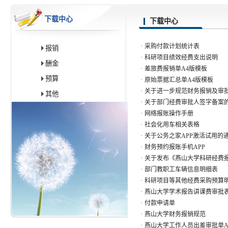
下载中心
下载中心
·
采购付款计划统计表
报销
·
科研项目绩效经费支出说明
酬金
·
差旅费报销单A4版模板
预算
·
原始票据汇总单A4版模板
·
关于进一步规范财务报销及审
其他
·
关于部门经费审批人签字备案
·
网络报账操作手册
·
社会化用车相关表格
·
关于公务之家APP激活试用的
·
财务预约报账手机APP
·
关于发布《燕山大学科研经费
·
部门教职工车辆信息明细表
·
科研项目等其他经费采购预算
·
燕山大学学术报告讲课费审批
·
付款申请单
·
燕山大学财务报销规范
·
燕山大学工作人员出差审批单A