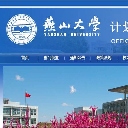
首页
部门设置
通知公告
政策法规
校
|
|
|
|